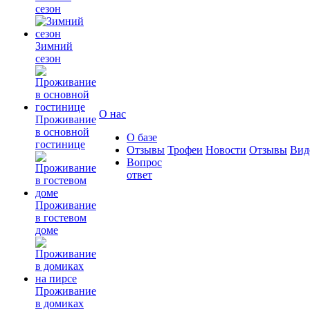
сезон
Зимний
сезон
О нас
Проживание
в основной
О базе
гостинице
Отзывы
Трофеи
Новости
Отзывы
Вид
Вопрос
ответ
Проживание
в гостевом
доме
Проживание
в домиках