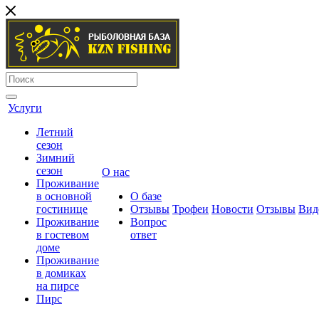
Услуги
Летний
сезон
Зимний
сезон
О нас
Проживание
в основной
О базе
гостинице
Отзывы
Трофеи
Новости
Отзывы
Вид
Проживание
Вопрос
в гостевом
ответ
доме
Проживание
в домиках
на пирсе
Пирс