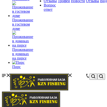
Отзывы
Трофеи
Новости
Отзывы
Вид
Вопрос
ответ
Проживание
в гостевом
доме
Проживание
в домиках
на пирсе
Пирс