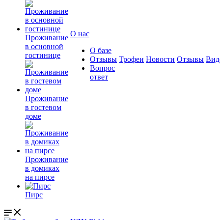
О нас
Проживание
в основной
О базе
гостинице
Отзывы
Трофеи
Новости
Отзывы
Вид
Вопрос
ответ
Проживание
в гостевом
доме
Проживание
в домиках
на пирсе
Пирс