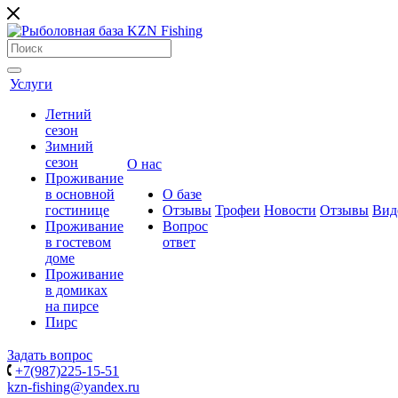
Услуги
Летний
сезон
Зимний
сезон
О нас
Проживание
в основной
О базе
гостинице
Отзывы
Трофеи
Новости
Отзывы
Вид
Проживание
Вопрос
в гостевом
ответ
доме
Проживание
в домиках
на пирсе
Пирс
Задать вопрос
+7(987)225-15-51
kzn-fishing@yandex.ru