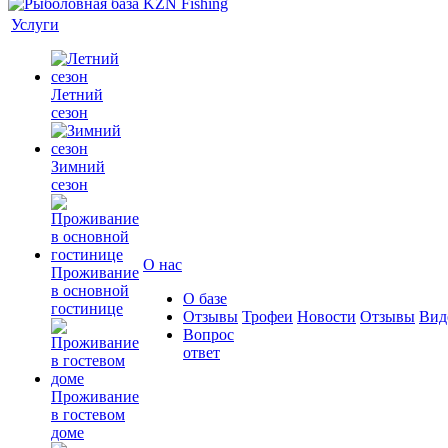
Услуги
Летний
сезон
Зимний
сезон
О нас
Проживание
в основной
О базе
гостинице
Отзывы
Трофеи
Новости
Отзывы
Вид
Вопрос
ответ
Проживание
в гостевом
доме