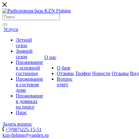
Услуги
Летний
сезон
Зимний
сезон
О нас
Проживание
в основной
О базе
гостинице
Отзывы
Трофеи
Новости
Отзывы
Вид
Проживание
Вопрос
в гостевом
ответ
доме
Проживание
в домиках
на пирсе
Пирс
Задать вопрос
+7(987)225-15-51
kzn-fishing@yandex.ru