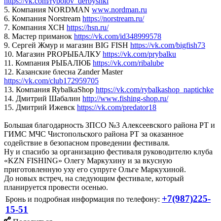
https://vk.com/rybolov_derbyshki
5. Компания NORDMAN
www.nordman.ru
6. Компания Norstream
https://norstream.ru/
7. Компания ХСН
https://hsn.ru/
8. Мастер приманок
https://vk.com/id348999578
9. Сергей Жмур и магазин BIG FISH
https://vk.com/bigfish73
10. Магазин PROРЫБАЛКУ
https://vk.com/prybalku
11. Компания РЫБАЛЮБ
https://vk.com/ribalube
12. Казанские блесна Zander Master
https://vk.com/club172959705
13. Компания RybalkaShop
https://vk.com/rybalkashop_naptichke
14. Дмитрий Шабалин
http://www.fishing-shop.ru/
15. Дмитрий Ижевск
https://vk.com/predator18
Большая благодарность ЗПСО №3 Алексеевского района РТ и
ГИМС МЧС Чистопольского района РТ за оказанное
содействие в безопасном проведении фестиваля.
Ну и спасибо за организацию фестиваля руководителю клуба
«KZN FISHING» Олегу Маркухину и за вкусную
приготовленную уху его супруге Ольге Маркухиной.
До новых встреч, на следующим фестивале, который
планируется провести осенью.
+7(987)225-
Бронь и подробная информация по телефону:
15-51