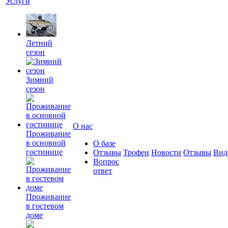
Услуги
Летний
сезон
Зимний
сезон
О нас
Проживание
в основной
О базе
гостинице
Отзывы
Трофеи
Новости
Отзывы
Вид
Вопрос
ответ
Проживание
в гостевом
доме