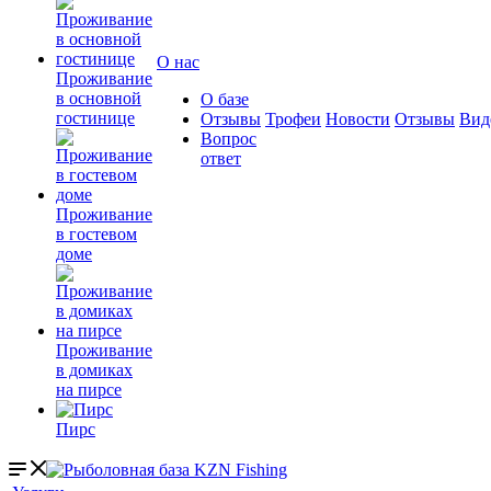
О нас
Проживание
в основной
О базе
гостинице
Отзывы
Трофеи
Новости
Отзывы
Вид
Вопрос
ответ
Проживание
в гостевом
доме
Проживание
в домиках
на пирсе
Пирс