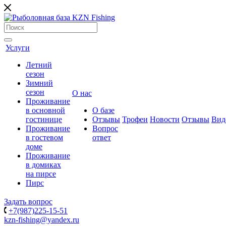
Услуги
Летний
сезон
Зимний
сезон
О нас
Проживание
в основной
О базе
гостинице
Отзывы
Трофеи
Новости
Отзывы
Вид
Проживание
Вопрос
в гостевом
ответ
доме
Проживание
в домиках
на пирсе
Пирс
Задать вопрос
+7(987)225-15-51
kzn-fishing@yandex.ru