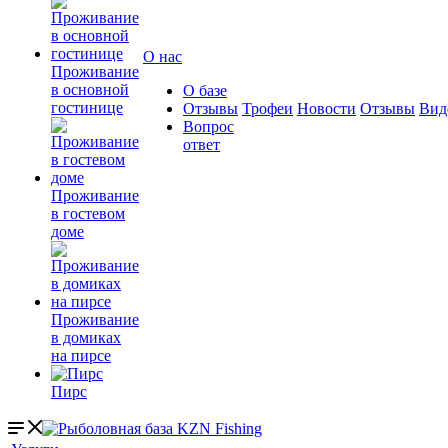
О нас
Проживание
в основной
О базе
гостинице
Отзывы
Трофеи
Новости
Отзывы
Вид
Вопрос
ответ
Проживание
в гостевом
доме
Проживание
в домиках
на пирсе
Пирс