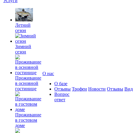
Услуги
Летний
сезон
Зимний
сезон
О нас
Проживание
в основной
О базе
гостинице
Отзывы
Трофеи
Новости
Отзывы
Вид
Вопрос
ответ
Проживание
в гостевом
доме