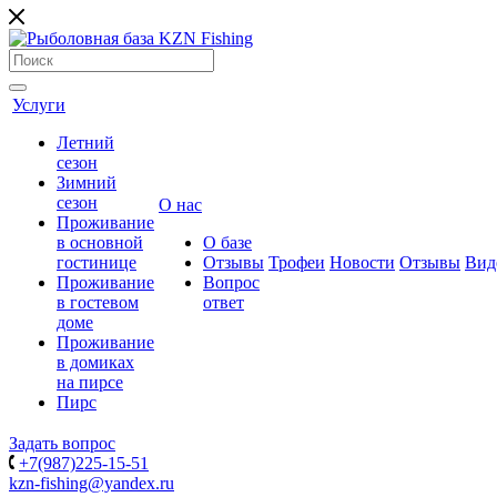
Услуги
Летний
сезон
Зимний
сезон
О нас
Проживание
в основной
О базе
гостинице
Отзывы
Трофеи
Новости
Отзывы
Вид
Проживание
Вопрос
в гостевом
ответ
доме
Проживание
в домиках
на пирсе
Пирс
Задать вопрос
+7(987)225-15-51
kzn-fishing@yandex.ru