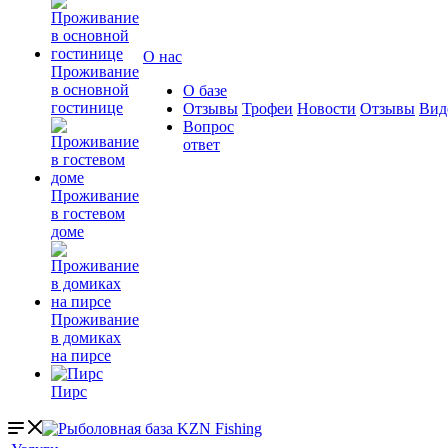
О нас
Проживание
в основной
О базе
гостинице
Отзывы
Трофеи
Новости
Отзывы
Вид
Вопрос
ответ
Проживание
в гостевом
доме
Проживание
в домиках
на пирсе
Пирс