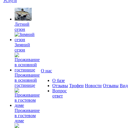
Услуги
Летний
сезон
Зимний
сезон
О нас
Проживание
в основной
О базе
гостинице
Отзывы
Трофеи
Новости
Отзывы
Вид
Вопрос
ответ
Проживание
в гостевом
доме