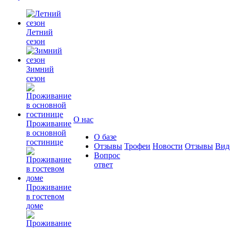
Летний
сезон
Зимний
сезон
О нас
Проживание
в основной
О базе
гостинице
Отзывы
Трофеи
Новости
Отзывы
Вид
Вопрос
ответ
Проживание
в гостевом
доме