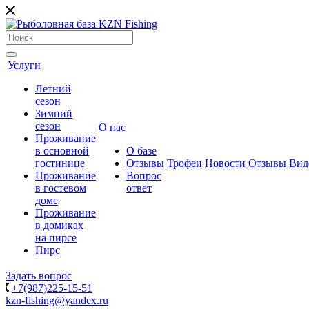
Услуги
Летний
сезон
Зимний
сезон
О нас
Проживание
в основной
О базе
гостинице
Отзывы
Трофеи
Новости
Отзывы
Вид
Проживание
Вопрос
в гостевом
ответ
доме
Проживание
в домиках
на пирсе
Пирс
Задать вопрос
+7(987)225-15-51
kzn-fishing@yandex.ru