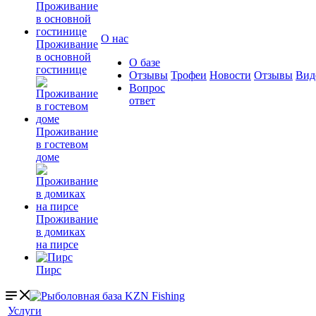
О нас
Проживание
в основной
О базе
гостинице
Отзывы
Трофеи
Новости
Отзывы
Вид
Вопрос
ответ
Проживание
в гостевом
доме
Проживание
в домиках
на пирсе
Пирс
Услуги