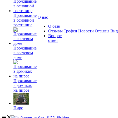
Проживание
О нас
в основной
гостинице
О базе
Отзывы
Трофеи
Новости
Отзывы
Вид
Вопрос
ответ
Проживание
в гостевом
доме
Проживание
в домиках
на пирсе
Пирс