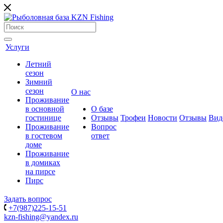
Услуги
Летний
сезон
Зимний
сезон
О нас
Проживание
в основной
О базе
гостинице
Отзывы
Трофеи
Новости
Отзывы
Вид
Проживание
Вопрос
в гостевом
ответ
доме
Проживание
в домиках
на пирсе
Пирс
Задать вопрос
+7(987)225-15-51
kzn-fishing@yandex.ru