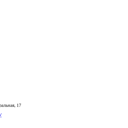
ральная, 17
У