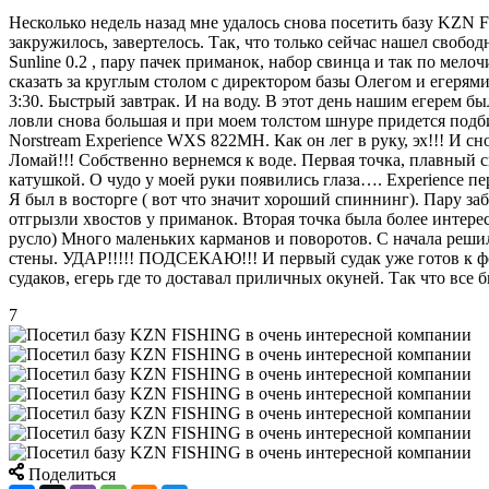
Несколько недель назад мне удалось снова посетить базу KZN F
закружилось, завертелось. Так, что только сейчас нашел свобо
Sunline 0.2 , пару пачек приманок, набор свинца и так по мел
сказать за круглым столом с директором базы Олегом и егерями
3:30. Быстрый завтрак. И на воду. В этот день нашим егерем бы
ловли снова большая и при моем толстом шнуре придется подби
Norstream Experience WXS 822MH. Как он лег в руку, эх!!! И сн
Ломай!!! Собственно вернемся к воде. Первая точка, плавный с
катушкой. О чудо у моей руки появились глаза…. Experience пе
Я был в восторге ( вот что значит хороший спиннинг). Пару за
отгрызли хвостов у приманок. Вторая точка была более интересн
русло) Много маленьких карманов и поворотов. С начала решил
стены. УДАР!!!!! ПОДСЕКАЮ!!! И первый судак уже готов к фот
судаков, егерь где то доставал приличных окуней. Так что все
7
Поделиться