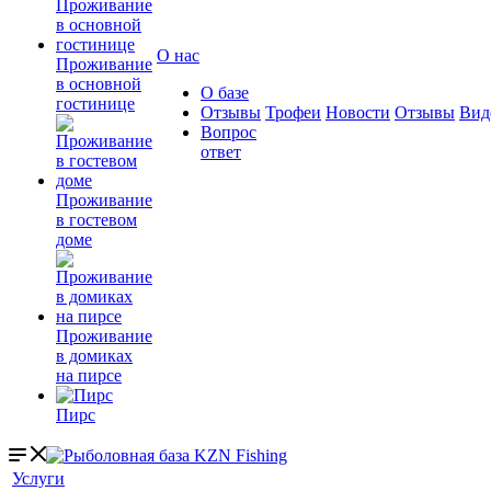
О нас
Проживание
в основной
О базе
гостинице
Отзывы
Трофеи
Новости
Отзывы
Вид
Вопрос
ответ
Проживание
в гостевом
доме
Проживание
в домиках
на пирсе
Пирс
Услуги