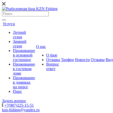
Услуги
Летний
сезон
Зимний
сезон
О нас
Проживание
в основной
О базе
гостинице
Отзывы
Трофеи
Новости
Отзывы
Вид
Проживание
Вопрос
в гостевом
ответ
доме
Проживание
в домиках
на пирсе
Пирс
Задать вопрос
+7(987)225-15-51
kzn-fishing@yandex.ru