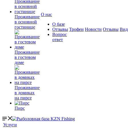
О нас
Проживание
в основной
О базе
гостинице
Отзывы
Трофеи
Новости
Отзывы
Вид
Вопрос
ответ
Проживание
в гостевом
доме
Проживание
в домиках
на пирсе
Пирс
Услуги