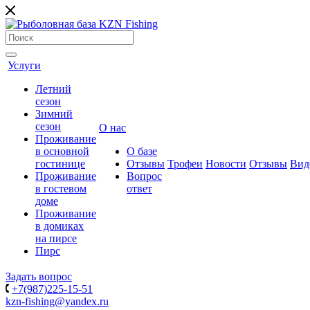
Услуги
Летний
сезон
Зимний
сезон
О нас
Проживание
в основной
О базе
гостинице
Отзывы
Трофеи
Новости
Отзывы
Вид
Проживание
Вопрос
в гостевом
ответ
доме
Проживание
в домиках
на пирсе
Пирс
Задать вопрос
+7(987)225-15-51
kzn-fishing@yandex.ru