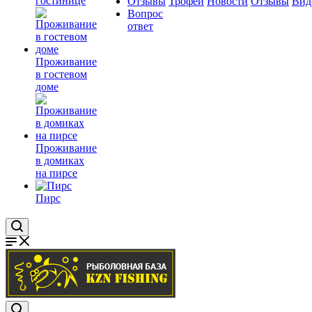
гостинице
Отзывы
Трофеи
Новости
Отзывы
Вид
Вопрос
ответ
Проживание
в гостевом
доме
Проживание
в домиках
на пирсе
Пирс