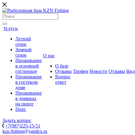
Услуги
Летний
сезон
Зимний
сезон
О нас
Проживание
в основной
О базе
гостинице
Отзывы
Трофеи
Новости
Отзывы
Вид
Проживание
Вопрос
в гостевом
ответ
доме
Проживание
в домиках
на пирсе
Пирс
Задать вопрос
+7(987)225-15-51
kzn-fishing@yandex.ru