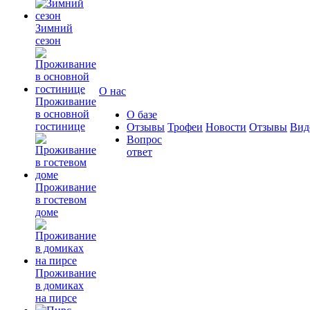
Зимний
сезон
О нас
Проживание
в основной
О базе
гостинице
Отзывы
Трофеи
Новости
Отзывы
Вид
Вопрос
ответ
Проживание
в гостевом
доме
Проживание
в домиках
на пирсе