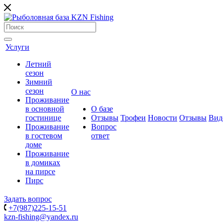
Услуги
Летний
сезон
Зимний
сезон
О нас
Проживание
в основной
О базе
гостинице
Отзывы
Трофеи
Новости
Отзывы
Вид
Проживание
Вопрос
в гостевом
ответ
доме
Проживание
в домиках
на пирсе
Пирс
Задать вопрос
+7(987)225-15-51
kzn-fishing@yandex.ru