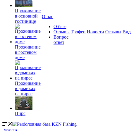
Проживание
в основной
О нас
гостинице
О базе
Отзывы
Трофеи
Новости
Отзывы
Вид
Вопрос
ответ
Проживание
в гостевом
доме
Проживание
в домиках
на пирсе
Пирс
Услуги