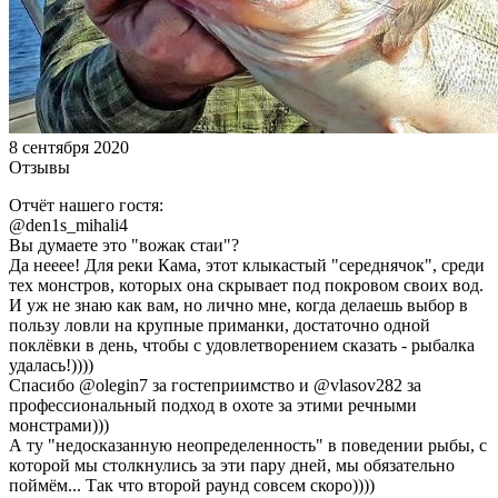
8 сентября 2020
Отзывы
Отчёт нашего гостя:
@den1s_mihali4
Вы думаете это "вожак стаи"?
Да нееее! Для реки Кама, этот клыкастый "середнячок", среди
тех монстров, которых она скрывает под покровом своих вод.
И уж не знаю как вам, но лично мне, когда делаешь выбор в
пользу ловли на крупные приманки, достаточно одной
поклёвки в день, чтобы с удовлетворением сказать - рыбалка
удалась!))))
Спасибо @olegin7 за гостеприимство и @vlasov282 за
профессиональный подход в охоте за этими речными
монстрами)))
А ту "недосказанную неопределенность" в поведении рыбы, с
которой мы столкнулись за эти пару дней, мы обязательно
поймём... Так что второй раунд совсем скоро))))