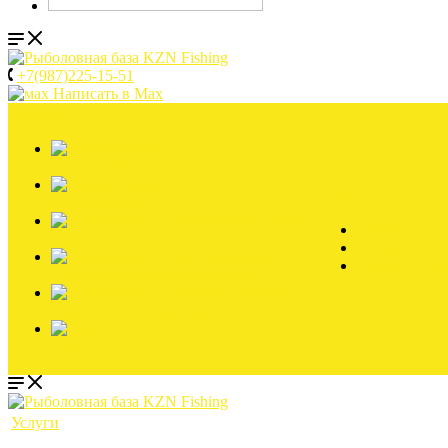
+7(987)225-15-51
Написать в Мах
Услуги
Летний сезон
О нас
Зимний сезон
О базе
Проживание в основной гостинице
Отзывы
Вопрос отве
Проживание в гостевом доме
Проживание в домиках на пирсе
Пирс
Услуги