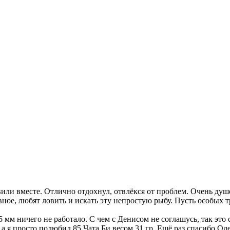
вили вместе. Отлично отдохнул, отвлёкся от проблем. Очень душе
ое, любят ловить и искать эту непростую рыбу. Пусть особых тр
 мм ничего не работало. С чем с Денисом не соглашусь, так это
а я просто полюбил 85 Чата Би весом 31 гр. Ещё раз спасибо Ол