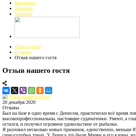
Вконтакте
Telegram
YouTube
Пресс-центр
Отзывы
Отзыв нашего гостя
Отзыв нашего гостя
20 декабря 2020
Отзывы
Был на базе в одно время с Денисом, практически всё время ло
высокопрофессиональны, настоящие судачатники. Умеют, а главн
остался, и получил огромное удовольствие от рыбалки.
Я разловил несколько новых приманок, единственно, меньше 85
сине-голубых тонах. У Дениса это были Марви и его клоны, ну 