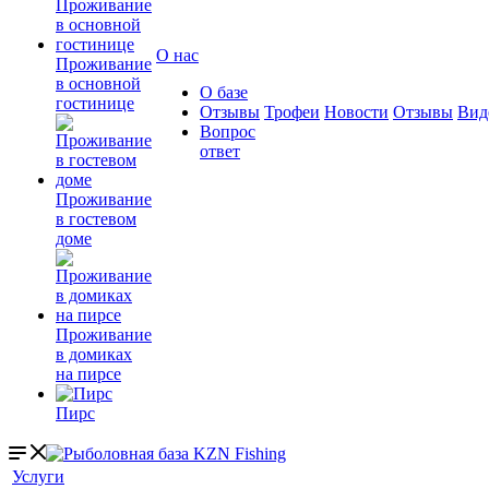
О нас
Проживание
в основной
О базе
гостинице
Отзывы
Трофеи
Новости
Отзывы
Вид
Вопрос
ответ
Проживание
в гостевом
доме
Проживание
в домиках
на пирсе
Пирс
Услуги