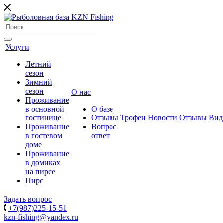
Услуги
Летний
сезон
Зимний
сезон
О нас
Проживание
в основной
О базе
гостинице
Отзывы
Трофеи
Новости
Отзывы
Вид
Проживание
Вопрос
в гостевом
ответ
доме
Проживание
в домиках
на пирсе
Пирс
Задать вопрос
+7(987)225-15-51
kzn-fishing@yandex.ru