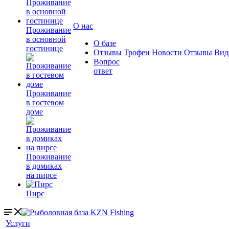
О нас
Проживание
в основной
О базе
гостинице
Отзывы
Трофеи
Новости
Отзывы
Вид
Вопрос
ответ
Проживание
в гостевом
доме
Проживание
в домиках
на пирсе
Пирс
Услуги