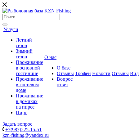
Услуги
Летний
сезон
Зимний
сезон
О нас
Проживание
в основной
О базе
гостинице
Отзывы
Трофеи
Новости
Отзывы
Вид
Проживание
Вопрос
в гостевом
ответ
доме
Проживание
в домиках
на пирсе
Пирс
Задать вопрос
+7(987)225-15-51
kzn-fishing@yandex.ru